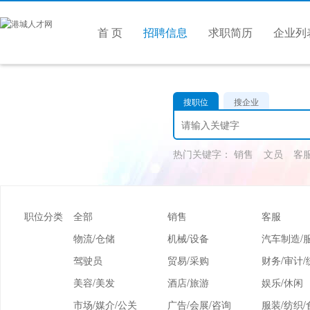
首 页
招聘信息
求职简历
企业列
搜职位
搜企业
热门关键字：
销售
文员
客
职位分类
全部
销售
客服
物流/仓储
机械/设备
汽车制造/
驾驶员
贸易/采购
财务/审计/
美容/美发
酒店/旅游
娱乐/休闲
市场/媒介/公关
广告/会展/咨询
服装/纺织/