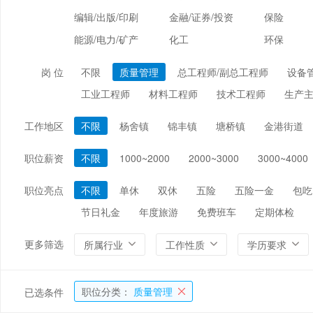
编辑/出版/印刷
金融/证券/投资
保险
能源/电力/矿产
化工
环保
岗 位
不限
质量管理
总工程师/副总工程师
设备
工业工程师
材料工程师
技术工程师
生产主
工作地区
不限
杨舍镇
锦丰镇
塘桥镇
金港街道
职位薪资
不限
1000~2000
2000~3000
3000~4000
职位亮点
不限
单休
双休
五险
五险一金
包吃
节日礼金
年度旅游
免费班车
定期体检
更多筛选
所属行业
工作性质
学历要求
职位分类：
质量管理
已选条件