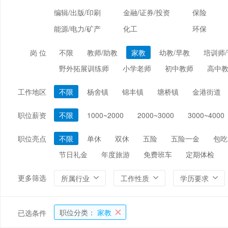
编辑/出版/印刷
金融/证券/投资
保险
能源/电力/矿产
化工
环保
岗 位
不限
教师/助教
家教
幼教/早教
培训师
野外拓展训练师
小学老师
初中教师
高中
工作地区
不限
杨舍镇
锦丰镇
塘桥镇
金港街道
职位薪资
不限
1000~2000
2000~3000
3000~4000
职位亮点
不限
单休
双休
五险
五险一金
包吃
节日礼金
年度旅游
免费班车
定期体检
更多筛选
所属行业
工作性质
学历要求
职位分类：
家教
已选条件