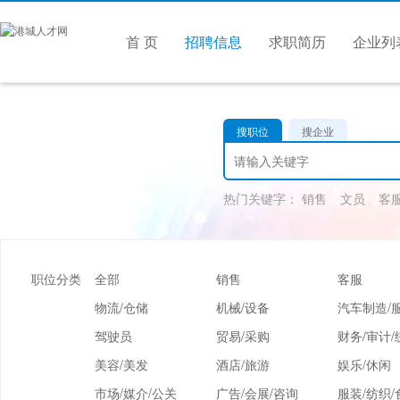
首 页
招聘信息
求职简历
企业列
搜职位
搜企业
热门关键字：
销售
文员
客
职位分类
全部
销售
客服
物流/仓储
机械/设备
汽车制造/
驾驶员
贸易/采购
财务/审计/
美容/美发
酒店/旅游
娱乐/休闲
市场/媒介/公关
广告/会展/咨询
服装/纺织/