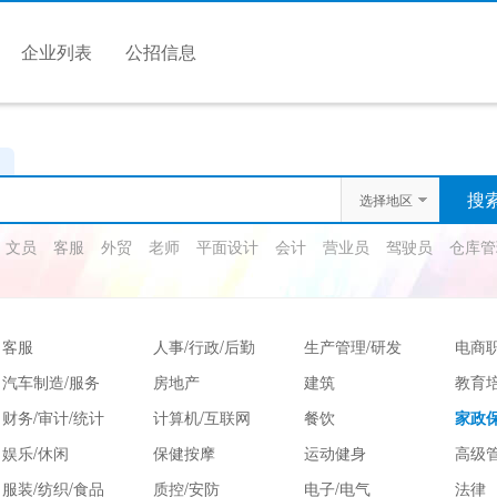
企业列表
公招信息
选择地区
文员
客服
外贸
老师
平面设计
会计
营业员
驾驶员
仓库管
客服
人事/行政/后勤
生产管理/研发
电商
汽车制造/服务
房地产
建筑
教育
财务/审计/统计
计算机/互联网
餐饮
家政保
娱乐/休闲
保健按摩
运动健身
高级
服装/纺织/食品
质控/安防
电子/电气
法律