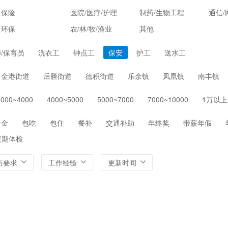
保险
医院/医疗/护理
制药/生物工程
通信/
环保
农/林/牧/渔业
其他
/保育员
洗衣工
钟点工
保安
护工
送水工
金港街道
后塍街道
德积街道
乐余镇
凤凰镇
南丰镇
3000~4000
4000~5000
5000~7000
7000~10000
1万以上
一金
包吃
包住
餐补
交通补助
年终奖
带薪年假
定期体检
历要求
工作经验
更新时间