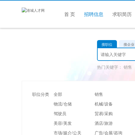
首 页
招聘信息
求职简历
搜职位
搜企业
热门关键字：
销售
职位分类
全部
销售
物流/仓储
机械/设备
驾驶员
贸易/采购
美容/美发
酒店/旅游
市场/媒介/公关
广告/会展/咨询