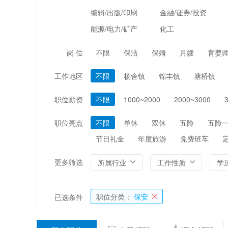
编辑/出版/印刷
金融/证券/投资
能源/电力/矿产
化工
岗 位
不限
保洁
保姆
月嫂
育婴师
工作地区
不限
杨舍镇
锦丰镇
塘桥镇
职位薪资
不限
1000~2000
2000~3000
职位亮点
不限
单休
双休
五险
五险
节日礼金
年度旅游
免费班车
更多筛选
所属行业
工作性质
学
职位分类：
保安
已选条件