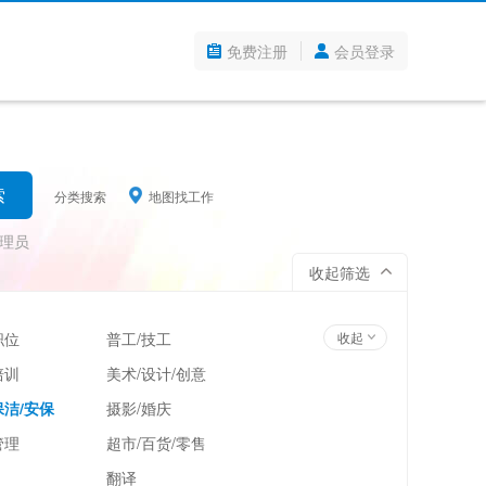
免费注册
会员登录
分类搜索
地图找工作
理员
收起筛选
职位
普工/技工
收起
培训
美术/设计/创意
洁/安保
摄影/婚庆
管理
超市/百货/零售
翻译