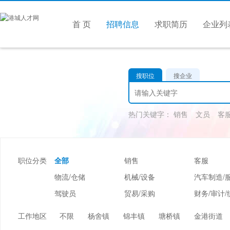
首 页
招聘信息
求职简历
企业列
搜职位
搜企业
热门关键字：
销售
文员
客
职位分类
全部
销售
客服
物流/仓储
机械/设备
汽车制造/
驾驶员
贸易/采购
财务/审计/
美容/美发
酒店/旅游
娱乐/休闲
工作地区
不限
杨舍镇
锦丰镇
塘桥镇
金港街道
市场/媒介/公关
广告/会展/咨询
服装/纺织/