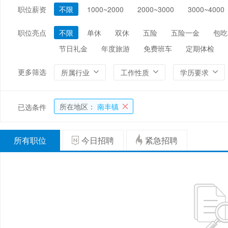
职位薪资
不限
1000~2000
2000~3000
3000~4000
编辑/出版/印刷
金融/证券/投资
保险
能源/电力/矿产
化工
环保
职位亮点
不限
单休
双休
五险
五险一金
包吃
节日礼金
年度旅游
免费班车
定期体检
更多筛选
所属行业
工作性质
学历要求
所在地区：
南丰镇
已选条件
所有职位
今日招聘
紧急招聘