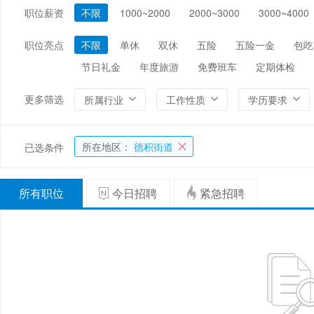
职位薪资
不限
1000~2000
2000~3000
3000~4000
编辑/出版/印刷
金融/证券/投资
保险
能源/电力/矿产
化工
环保
职位亮点
不限
单休
双休
五险
五险一金
包吃
节日礼金
年度旅游
免费班车
定期体检
更多筛选
所属行业
工作性质
学历要求
所在地区：
德积街道
已选条件
所有职位
今日招聘
紧急招聘