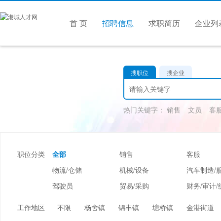
首 页
招聘信息
求职简历
企业列
搜职位
搜企业
热门关键字：
销售
文员
客
职位分类
全部
销售
客服
物流/仓储
机械/设备
汽车制造/
驾驶员
贸易/采购
财务/审计/
美容/美发
酒店/旅游
娱乐/休闲
工作地区
不限
杨舍镇
锦丰镇
塘桥镇
金港街道
市场/媒介/公关
广告/会展/咨询
服装/纺织/