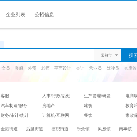
企业列表
公招信息
常熟市
文员
客服
外贸
老师
平面设计
会计
营业员
驾驶员
仓库管
客服
人事/行政/后勤
生产管理/研发
电商
汽车制造/服务
房地产
建筑
教育
财务/审计/统计
计算机/互联网
餐饮
家政保
娱乐/休闲
保健按摩
运动健身
高级
金港街道
后塍街道
德积街道
乐余镇
凤凰镇
南丰镇
服装/纺织/食品
质控/安防
电子/电气
法律