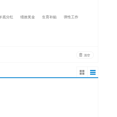
网络设备
物业管理
年底分红
绩效奖金
生育补贴
弹性工作
清空
！