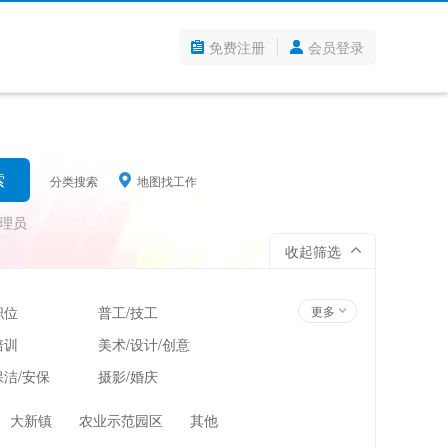
免费注册
会员登录
分类搜索
地图找工作
理员
收起筛选
职位
普工/技工
更多
培训
美术/设计/创意
洁/安保
摄影/婚庆
管理
超市/百货/零售
大新镇
农业示范园区
其他
翻译