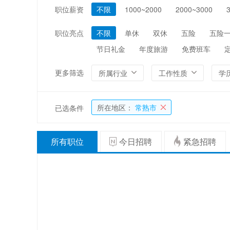
职位薪资
不限
1000~2000
2000~3000
编辑/出版/印刷
金融/证券/投资
能源/电力/矿产
化工
职位亮点
不限
单休
双休
五险
五险
节日礼金
年度旅游
免费班车
更多筛选
所属行业
工作性质
学
所在地区：
常熟市
已选条件
所有职位
今日招聘
紧急招聘