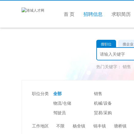
首 页
招聘信息
求职简历
搜职位
搜企业
热门关键字：
销售
职位分类
全部
销售
物流/仓储
机械/设备
驾驶员
贸易/采购
美容/美发
酒店/旅游
工作地区
不限
杨舍镇
锦丰镇
塘桥镇
市场/媒介/公关
广告/会展/咨询