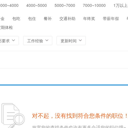
3000~4000
4000~5000
5000~7000
7000~10000
1万以上
保险
医院/医疗/护理
制药/生物工程
通信/
环保
农/林/牧/渔业
其他
一金
包吃
包住
餐补
交通补助
年终奖
带薪年假
定期体检
历要求
工作经验
更新时间
对不起，没有找到符合您条件的职位
放宽您的查找条件也许有更多合适您的职位哦~