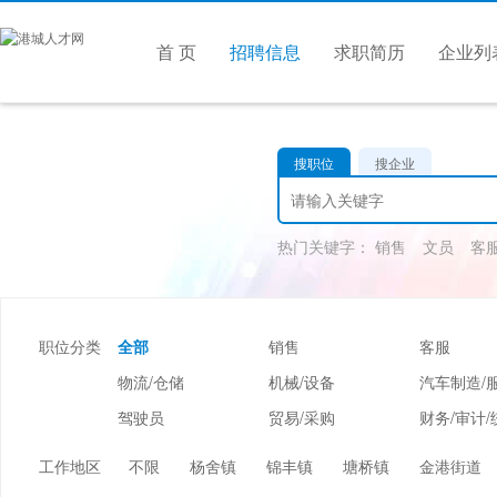
首 页
招聘信息
求职简历
企业列
搜职位
搜企业
热门关键字：
销售
文员
客
职位分类
全部
销售
客服
物流/仓储
机械/设备
汽车制造/
驾驶员
贸易/采购
财务/审计/
美容/美发
酒店/旅游
娱乐/休闲
工作地区
不限
杨舍镇
锦丰镇
塘桥镇
金港街道
市场/媒介/公关
广告/会展/咨询
服装/纺织/