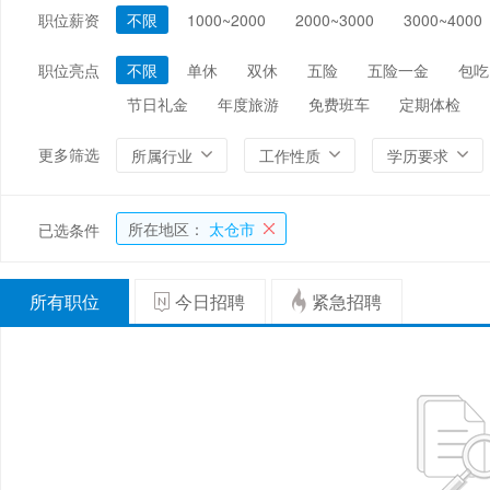
职位薪资
不限
1000~2000
2000~3000
3000~4000
编辑/出版/印刷
金融/证券/投资
保险
能源/电力/矿产
化工
环保
职位亮点
不限
单休
双休
五险
五险一金
包吃
节日礼金
年度旅游
免费班车
定期体检
更多筛选
所属行业
工作性质
学历要求
所在地区：
太仓市
已选条件
所有职位
今日招聘
紧急招聘