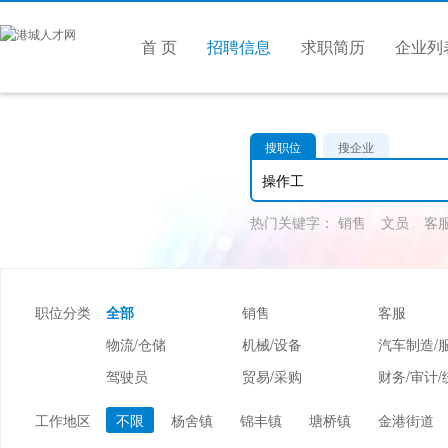
首 页
招聘信息
求职简历
企业列
搜职位
搜企业
热门关键字：
销售
文员
客
职位分类
全部
销售
客服
物流/仓储
机械/设备
汽车制造/
驾驶员
贸易/采购
财务/审计/
美容/美发
酒店/旅游
娱乐/休闲
工作地区
不限
杨舍镇
锦丰镇
塘桥镇
金港街道
市场/媒介/公关
广告/会展/咨询
服装/纺织/