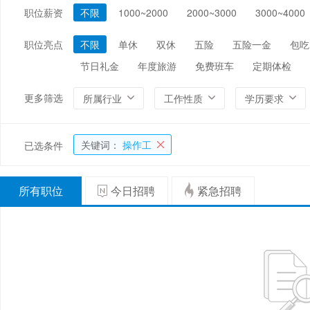
职位薪资
不限
1000~2000
2000~3000
3000~4000
编辑/出版/印刷
金融/证券/投资
保险
能源/电力/矿产
化工
环保
职位亮点
不限
单休
双休
五险
五险一金
包吃
节日礼金
年度旅游
免费班车
定期体检
更多筛选
所属行业
工作性质
学历要求
关键词：
操作工
已选条件
所有职位
今日招聘
紧急招聘