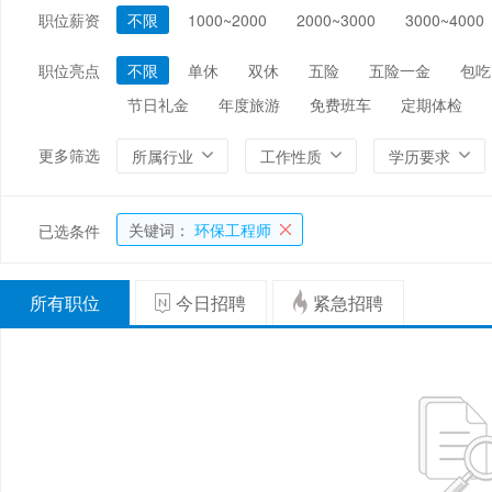
职位薪资
不限
1000~2000
2000~3000
3000~4000
编辑/出版/印刷
金融/证券/投资
保险
能源/电力/矿产
化工
环保
职位亮点
不限
单休
双休
五险
五险一金
包吃
节日礼金
年度旅游
免费班车
定期体检
更多筛选
所属行业
工作性质
学历要求
关键词：
环保工程师
已选条件
所有职位
今日招聘
紧急招聘