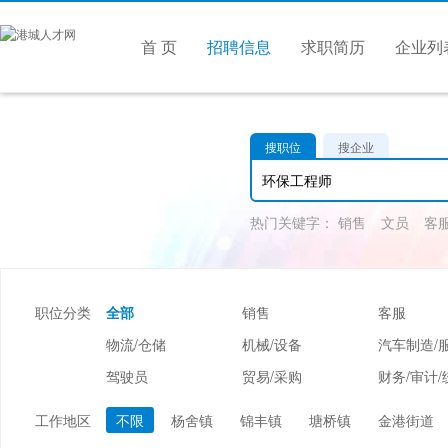
首 页
招聘信息
求职简历
企业列
搜职位
搜企业
热门关键字：
销售
文员
客
职位分类
全部
销售
客服
物流/仓储
机械/设备
汽车制造/
驾驶员
贸易/采购
财务/审计/
美容/美发
酒店/旅游
娱乐/休闲
工作地区
不限
杨舍镇
锦丰镇
塘桥镇
金港街道
市场/媒介/公关
广告/会展/咨询
服装/纺织/