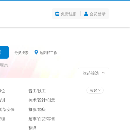
免费注册
会员登录
分类搜索
地图找工作
理员
收起筛选
职位
普工/技工
收起
培训
美术/设计/创意
洁/安保
摄影/婚庆
管理
超市/百货/零售
翻译