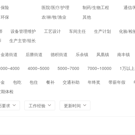
保险
医院/医疗/护理
制药/生物工程
通信/
环保
农/林/牧/渔业
其他
师
设备管理维护
工艺设计
车间主任
生产计划
化验/检
师
生产主管/组长
金港街道
后塍街道
德积街道
乐余镇
凤凰镇
南丰镇
3000~4000
4000~5000
5000~7000
7000~10000
1万以上
一金
包吃
包住
餐补
交通补助
年终奖
带薪年假
定期体检
历要求
工作经验
更新时间