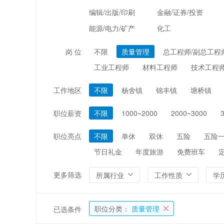
编辑/出版/印刷
金融/证券/投资
能源/电力/矿产
化工
岗 位
不限
质量管理
总工程师/副总工程
工业工程师
材料工程师
技术工程
工作地区
不限
杨舍镇
锦丰镇
塘桥镇
职位薪资
不限
1000~2000
2000~3000
职位亮点
不限
单休
双休
五险
五险
节日礼金
年度旅游
免费班车
更多筛选
所属行业
工作性质
学
职位分类：
质量管理
已选条件