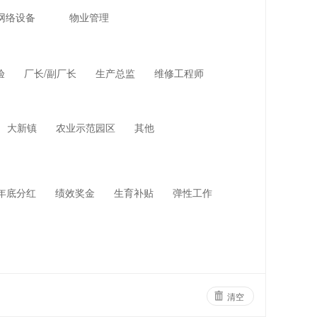
网络设备
物业管理
验
厂长/副厂长
生产总监
维修工程师
大新镇
农业示范园区
其他
年底分红
绩效奖金
生育补贴
弹性工作
清空