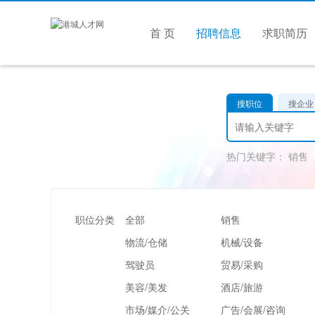
首 页
招聘信息
求职简历
搜职位
搜企业
热门关键字：
销售
职位分类
全部
销售
物流/仓储
机械/设备
驾驶员
贸易/采购
美容/美发
酒店/旅游
市场/媒介/公关
广告/会展/咨询