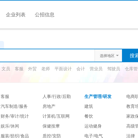
企业列表
公招信息
选择地区
文员
客服
外贸
老师
平面设计
会计
营业员
驾驶员
仓库管
客服
人事/行政/后勤
生产管理/研发
电商
汽车制造/服务
房地产
建筑
教育
财务/审计/统计
计算机/互联网
餐饮
家政保
娱乐/休闲
保健按摩
运动健身
高级
服装/纺织/食品
质控/安防
电子/电气
法律