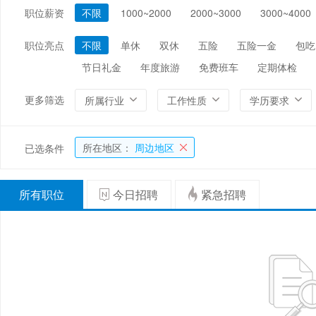
职位薪资
不限
1000~2000
2000~3000
3000~4000
编辑/出版/印刷
金融/证券/投资
保险
能源/电力/矿产
化工
环保
职位亮点
不限
单休
双休
五险
五险一金
包吃
节日礼金
年度旅游
免费班车
定期体检
更多筛选
所属行业
工作性质
学历要求
所在地区：
周边地区
已选条件
所有职位
今日招聘
紧急招聘