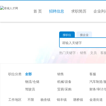
首 页
招聘信息
求职简历
企业列
搜职位
搜企业
热门关键字：
销售
文员
客
职位分类
全部
销售
客服
物流/仓储
机械/设备
汽车制造/
驾驶员
贸易/采购
财务/审计/
美容/美发
酒店/旅游
娱乐/休闲
工作地区
不限
杨舍镇
锦丰镇
塘桥镇
金港街道
市场/媒介/公关
广告/会展/咨询
服装/纺织/