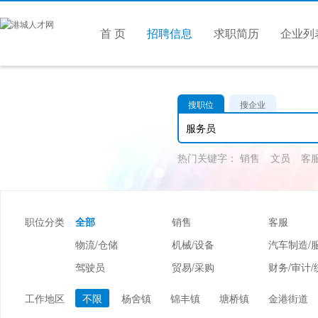
首 页
招聘信息
求职简历
企业列
搜职位
搜企业
热门关键字：
销售
文员
客
职位分类
全部
销售
客服
物流/仓储
机械/设备
汽车制造/
驾驶员
贸易/采购
财务/审计/
美容/美发
酒店/旅游
娱乐/休闲
工作地区
不限
杨舍镇
锦丰镇
塘桥镇
金港街道
市场/媒介/公关
广告/会展/咨询
服装/纺织/