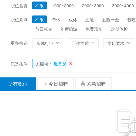
职位薪资
不限
1000~2000
2000~3000
3000~4000
编辑/出版/印刷
金融/证券/投资
保险
能源/电力/矿产
化工
环保
职位亮点
不限
单休
双休
五险
五险一金
包吃
节日礼金
年度旅游
免费班车
定期体检
更多筛选
所属行业
工作性质
学历要求
关键词：
服务员
已选条件
所有职位
今日招聘
紧急招聘